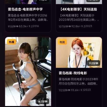
雾岛追击·电影原声中字
【4K电影臻享】天际迷局
雾岛追击·电影原声中字于2016
【4K电影臻享】天际迷局于
年2月4日在美国上映，由新海
2023年1月26日在英国上映，
诚执导，许光汉、古天乐、李政
由是枝裕和执导，黄政民、裴斗
2016
2023
👁
83.3
k
⭐
9.2
👁
92.8
k
⭐
9.2
91分钟
107分钟
宰、邱泽等主演。全片以战争类
娜、易烊千玺、古天乐等主演。
型为主线，多条叙事线交织收
全片以冒险类型为主线，改编自
束，悬念与情感并重，适合喜欢
真实事件与社会议题，兼具娱乐
强情节的观众。
性与思考空间。
热播
杜比
112分钟
雾岛档案·院线电影
雾岛档案·院线电影于2023年11
月13日在西班牙上映，由田晓鹏
执导，赵丽颖、赵涛、古天乐等
2023
👁
113.6
k
⭐
9.1
112分钟
主演。全片以喜剧类型为主线，
改编自真实事件与社会议题，兼
具娱乐性与思考空间。
162分钟