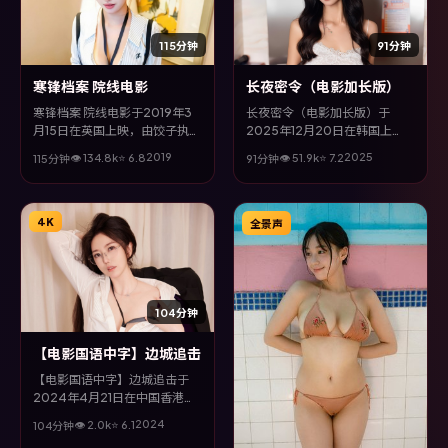
115分钟
91分钟
寒锋档案 院线电影
长夜密令（电影加长版）
寒锋档案 院线电影于2019年3
长夜密令（电影加长版）于
月15日在英国上映，由饺子执
2025年12月20日在韩国上
导，全度妍、咏梅、宋康昊、孙
映，由钟孟宏执导，马东锡、黄
2019
2025
👁
134.8
k
⭐
6.8
👁
51.9
k
⭐
7.2
115分钟
91分钟
俪等主演。全片以奇幻类型为主
政民、许光汉等主演。全片以爱
线，在时代洪流与个体抉择之
情类型为主线，影片以冷峻镜头
间，故事层层推进，节奏紧凑而
与饱满表演，呈现人物在极端情
不失细腻。
境下的蜕变与救赎。
4K
全景声
104分钟
【电影国语中字】边城追击
【电影国语中字】边城追击于
2024年4月21日在中国香港上
映，由滨口龙介执导，胡歌、秦
2024
👁
2.0
k
⭐
6.1
104分钟
昊、黄渤等主演。全片以科幻类