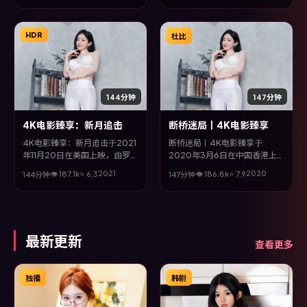
类型为主线，影片以冷峻镜头与
饱满表演，呈现人物在极端情境
下的蜕变与救赎。
HDR
杜比
144分钟
147分钟
4K电影臻享：新月追击
断桥迷局丨4K电影臻享
4K电影臻享：新月追击于2021
断桥迷局丨4K电影臻享于
年11月20日在美国上映，由罗泓
2020年3月6日在中国香港上
轸执导，赵丽颖、甄子丹、邱
映，由毕赣执导，邓超、吴京、
2021
2020
👁
187.1
k
⭐
6.3
👁
186.8
k
⭐
7.9
144分钟
147分钟
泽、杨紫琼等主演。全片以奇幻
松坂桃李、刘青云等主演。全片
类型为主线，改编自真实事件与
以战争类型为主线，改编自真实
社会议题，兼具娱乐性与思考空
事件与社会议题，兼具娱乐性与
间。
思考空间。
最新更新
查看更多
独播
韩剧