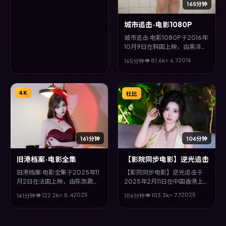
现人物在极端情境下的蜕变与救
165分钟
赎。
城市追击·电影1080P
城市追击·电影1080P于2016年
10月9日在韩国上映，由黑泽清
执导，马东锡、木村拓哉、咏
2016
👁
81.6
k
⭐
6.7
165分钟
梅、赵涛等主演。全片以悬疑类
型为主线，影片以冷峻镜头与饱
满表演，呈现人物在极端情境下
的蜕变与救赎。
4K
杜比
161分钟
106分钟
旧港档案·电影全集
【影院同步电影】逆光追击
旧港档案·电影全集于2025年11
【影院同步电影】逆光追击于
月2日在法国上映，由陈凯歌执
2025年2月11日在中国香港上
导，胡歌、章子怡、巩俐、梁朝
映，由曹保平执导，宋康昊、安
2025
2025
👁
122.2
k
⭐
8.4
👁
103.3
k
⭐
7.7
161分钟
106分钟
伟等主演。全片以科幻类型为主
藤樱、黄政民、王景春等主演。
线，改编自真实事件与社会议
全片以惊悚类型为主线，改编自
题，兼具娱乐性与思考空间。
真实事件与社会议题，兼具娱乐