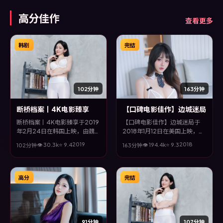
性与思考空间。
高分佳作
查看更多
韩剧
完结
102分钟
163分钟
断桥档案丨4K电影臻享
【口碑电影佳作】边城迷局
断桥档案丨4K电影臻享于2019
【口碑电影佳作】边城迷局于
年2月24日在韩国上映，由魏德
2018年1月12日在美国上映，由
圣执导，秦昊、木村拓哉、周
钟孟宏执导，巩俐、孔刘、桂纶
2019
2018
👁
30.3
k
⭐
9.4
👁
194.4
k
⭐
9.3
102分钟
163分钟
迅、孔刘等主演。全片以惊悚类
镁等主演。全片以科幻类型为主
型为主线，影片以冷峻镜头与饱
线，多条叙事线交织收束，悬念
满表演，呈现人物在极端情境下
与情感并重，适合喜欢强情节的
的蜕变与救赎。
观众。
高分
完结
91分钟
107分钟