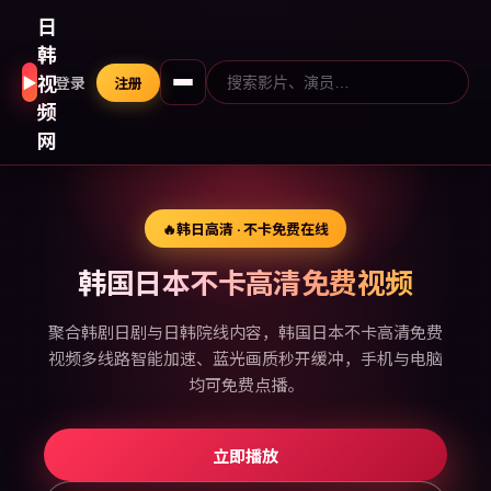
日
韩
视
▶
登录
注册
频
网
🔥
韩日高清 · 不卡免费在线
韩国日本不卡高清免费视频
聚合韩剧日剧与日韩院线内容，韩国日本不卡高清免费
视频多线路智能加速、蓝光画质秒开缓冲，手机与电脑
均可免费点播。
立即播放