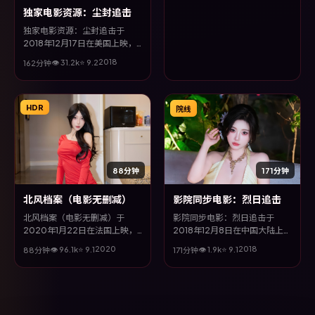
独家电影资源：尘封追击
独家电影资源：尘封追击于
2018年12月17日在美国上映，
由罗素兄弟执导，全度妍、孙
2018
👁
31.2
k
⭐
9.2
162分钟
俪、吴京等主演。全片以悬疑类
型为主线，影片以冷峻镜头与饱
满表演，呈现人物在极端情境下
的蜕变与救赎。
HDR
院线
88分钟
171分钟
北风档案（电影无删减）
影院同步电影：烈日追击
北风档案（电影无删减）于
影院同步电影：烈日追击于
2020年1月22日在法国上映，
2018年12月8日在中国大陆上
由丹尼斯·维伦纽瓦执导，巩
映，由温子仁执导，邱泽、全度
2020
2018
👁
96.1
k
⭐
9.1
👁
1.9
k
⭐
9.1
88分钟
171分钟
俐、廖凡、许光汉、沈腾等主
妍、吴京、长泽雅美等主演。全
演。全片以战争类型为主线，在
片以喜剧类型为主线，影片以冷
时代洪流与个体抉择之间，故事
峻镜头与饱满表演，呈现人物在
层层推进，节奏紧凑而不失细
极端情境下的蜕变与救赎。
腻。