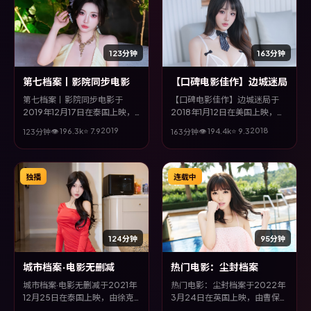
123分钟
163分钟
第七档案丨影院同步电影
【口碑电影佳作】边城迷局
第七档案丨影院同步电影于
【口碑电影佳作】边城迷局于
2019年12月17日在泰国上映，
2018年1月12日在美国上映，由
由宫崎骏执导，汤唯、谭卓、吴
钟孟宏执导，巩俐、孔刘、桂纶
2019
2018
👁
196.3
k
⭐
7.9
👁
194.4
k
⭐
9.3
123分钟
163分钟
京、朱一龙等主演。全片以动作
镁等主演。全片以科幻类型为主
类型为主线，改编自真实事件与
线，多条叙事线交织收束，悬念
社会议题，兼具娱乐性与思考空
与情感并重，适合喜欢强情节的
间。
观众。
独播
连载中
124分钟
95分钟
城市档案·电影无删减
热门电影：尘封档案
城市档案·电影无删减于2021年
热门电影：尘封档案于2022年
12月25日在泰国上映，由徐克
3月24日在英国上映，由曹保平
执导，宋康昊、古天乐、杨紫
执导，张家辉、汤唯、安藤樱、