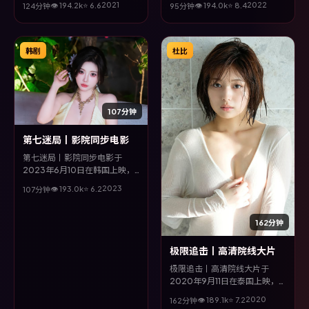
2021
2022
👁
194.2
k
⭐
6.6
👁
194.0
k
⭐
8.4
124分钟
95分钟
琼、黄政民等主演。全片以冒险
许光汉等主演。全片以喜剧类型
类型为主线，影片以冷峻镜头与
为主线，多条叙事线交织收束，
饱满表演，呈现人物在极端情境
悬念与情感并重，适合喜欢强情
下的蜕变与救赎。
节的观众。
韩剧
杜比
107分钟
第七迷局丨影院同步电影
第七迷局丨影院同步电影于
2023年6月10日在韩国上映，
由宁浩执导，李政宰、黄政民、
2023
👁
193.0
k
⭐
6.2
107分钟
咏梅、陈坤等主演。全片以冒险
类型为主线，视听语言大胆实
验，配乐与场面调度为全片情绪
162分钟
推波助澜。
极限追击丨高清院线大片
极限追击丨高清院线大片于
2020年9月11日在泰国上映，
由曹保平执导，张子枫、易烊千
2020
👁
189.1
k
⭐
7.2
162分钟
玺、全度妍等主演。全片以家庭