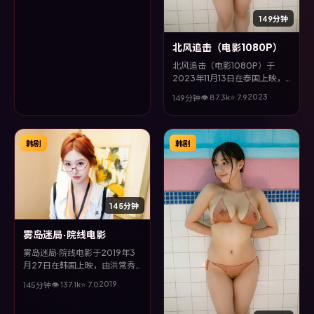
型为主线，视听语言大胆实验，
配乐与场面调度为全片情绪推波
149分钟
助澜。
北风追击（电影1080P）
北风追击（电影1080P）于
2023年11月13日在泰国上映，
由奉俊昊执导，许光汉、甄子
2023
👁
87.3
k
⭐
7.9
149分钟
丹、梁朝伟等主演。全片以科幻
类型为主线，在时代洪流与个体
抉择之间，故事层层推进，节奏
紧凑而不失细腻。
韩剧
韩剧
145分钟
雾岛迷局·院线电影
雾岛迷局·院线电影于2019年3
月27日在韩国上映，由洪常秀
执导，木村拓哉、吴京、孙俪等
2019
👁
137.1
k
⭐
7.0
145分钟
主演。全片以惊悚类型为主线，
影片以冷峻镜头与饱满表演，呈