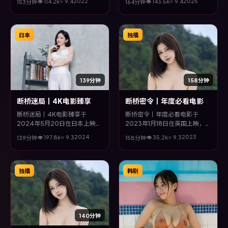
2022
2025
👁
114.2
k
⭐
9.4
👁
143.5
k
⭐
9.4
153分钟
164分钟
又廷、秦昊等主演。全片以爱情
晖等主演。全片以冒险类型为主
类型为主线，影片以冷峻镜头与
线，改编自真实事件与社会议
饱满表演，呈现人物在极端情境
题，兼具娱乐性与思考空间。
下的蜕变与救赎。
日本
独播
139分钟
158分钟
断桥迷局丨4K电影臻享
断桥密令丨年度必看电影
断桥迷局丨4K电影臻享于
断桥密令丨年度必看电影于
2024年5月20日在日本上映，
2023年1月18日在英国上映，由
由诺兰执导，汤唯、裴斗娜、刘
温子仁执导，汤唯、陈坤、谭卓
2024
2023
👁
197.8
k
⭐
9.3
👁
35.2
k
⭐
9.3
139分钟
158分钟
青云、周迅等主演。全片以惊悚
等主演。全片以战争类型为主
类型为主线，改编自真实事件与
线，影片以冷峻镜头与饱满表
社会议题，兼具娱乐性与思考空
演，呈现人物在极端情境下的蜕
间。
变与救赎。
独播
韩剧
140分钟