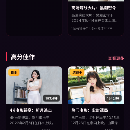
高清院线大片：黑潮密令
高清院线大片：黑潮密令于
2024年5月14日在英国上映，
由温子仁执导，刘德华、汤唯、
2024
👁
114.5
k
⭐
8.3
176分钟
宋康昊、章子怡等主演。全片以
悬疑类型为主线，多条叙事线交
织收束，悬念与情感并重，适合
喜欢强情节的观众。
高分佳作
查看更多
日本
连载中
153分钟
164分钟
4K电影臻享：新月追击
热门电影：尘封迷局
4K电影臻享：新月追击于
热门电影：尘封迷局于2025年
2022年2月8日在日本上映，由
12月23日在泰国上映，由黑泽
李安执导，刘亦菲、甄子丹、赵
清执导，刘青云、汤唯、菅田将