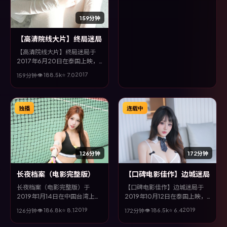
片以奇幻类型为主线，视听语言
大胆实验，配乐与场面调度为全
159分钟
片情绪推波助澜。
【高清院线大片】终局迷局
【高清院线大片】终局迷局于
2017年6月20日在泰国上映，
由宫崎骏执导，咏梅、段奕宏、
2017
👁
188.5
k
⭐
7.0
159分钟
张译、菅田将晖等主演。全片以
奇幻类型为主线，在时代洪流与
个体抉择之间，故事层层推进，
节奏紧凑而不失细腻。
独播
连载中
126分钟
172分钟
长夜档案（电影完整版）
【口碑电影佳作】边城迷局
长夜档案（电影完整版）于
【口碑电影佳作】边城迷局于
2019年1月14日在中国台湾上
2019年10月12日在泰国上映，
映，由洪常秀执导，宋康昊、胡
由温子仁执导，张译、秦昊、孔
2019
2019
👁
186.8
k
⭐
8.1
👁
186.5
k
⭐
6.4
126分钟
172分钟
歌、菅田将晖、段奕宏等主演。
刘等主演。全片以传记类型为主
全片以犯罪类型为主线，多条叙
线，在时代洪流与个体抉择之