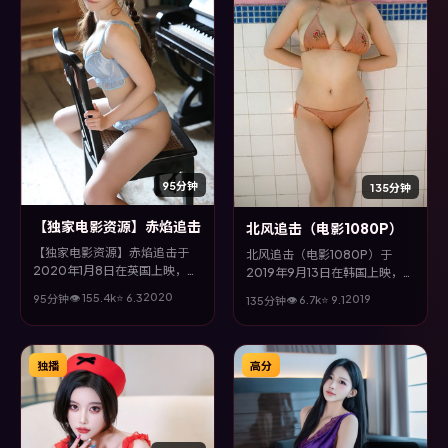
95分钟
135分钟
【独家电影资源】赤焰追击
北风追击（电影1080P）
【独家电影资源】赤焰追击于
北风追击（电影1080P）于
2020年1月8日在英国上映，由
2019年9月13日在韩国上映，由
黑泽清执导，秦昊、裴斗娜、甄
饺子执导，雷佳音、桂纶镁、咏
2020
👁
155.4
k
⭐
6.3
2019
95分钟
👁
6.7
k
⭐
9.1
135分钟
子丹、菅田将晖等主演。全片以
梅、周迅等主演。全片以犯罪类
悬疑类型为主线，多条叙事线交
型为主线，多条叙事线交织收
织收束，悬念与情感并重，适合
束，悬念与情感并重，适合喜欢
喜欢强情节的观众。
强情节的观众。
独播
高分