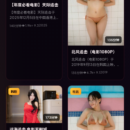
【年度必看电影】天际追击
【年度必看电影】天际追击于
2025年12月5日在中国香港上
映，由是枝裕和执导，李政宰、
2025
👁
1.9
k
⭐
9.3
140分钟
沈腾、赵丽颖、甄子丹等主演。
全片以奇幻类型为主线，视听语
言大胆实验，配乐与场面调度为
135分钟
全片情绪推波助澜。
北风追击（电影1080P）
北风追击（电影1080P）于
2019年9月13日在韩国上映，由
饺子执导，雷佳音、桂纶镁、咏
2019
👁
6.7
k
⭐
9.1
135分钟
梅、周迅等主演。全片以犯罪类
型为主线，多条叙事线交织收
束，悬念与情感并重，适合喜欢
强情节的观众。
韩剧
杜比
173分钟
远海追击 电影无删减