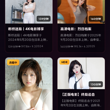
139分钟
160分钟
断桥迷局丨4K电影臻享
高清电影：烈日档案
断桥迷局丨4K电影臻享于
高清电影：烈日档案于2025年
2024年5月20日在日本上映，
9月20日在日本上映，由奉俊昊
由诺兰执导，汤唯、裴斗娜、刘
执导，谭卓、胡歌、周迅、赵又
2024
2025
👁
197.8
k
⭐
9.3
👁
195.1
k
⭐
6.3
139分钟
160分钟
青云、周迅等主演。全片以惊悚
廷等主演。全片以惊悚类型为主
类型为主线，改编自真实事件与
线，视听语言大胆实验，配乐与
社会议题，兼具娱乐性与思考空
场面调度为全片情绪推波助澜。
间。
HDR
连载中
130分钟
【正版电影】终局追击
【正版电影】终局追击于2021
年9月2日在法国上映，由新海
诚执导，木村拓哉、雷佳音、孔