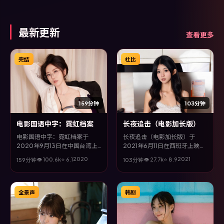
事线交织收束，悬念与情感并
间，故事层层推进，节奏紧凑而
重，适合喜欢强情节的观众。
不失细腻。
最新更新
查看更多
完结
杜比
159分钟
103分钟
电影国语中字：霓虹档案
长夜追击（电影加长版）
电影国语中字：霓虹档案于
长夜追击（电影加长版）于
2020年9月13日在中国台湾上
2021年6月11日在西班牙上映，
映，由毕赣执导，张译、雷佳
由饺子执导，赵丽颖、刘青云、
2020
2021
👁
100.6
k
⭐
6.1
👁
27.7
k
⭐
8.9
159分钟
103分钟
音、河正宇等主演。全片以犯罪
吴京、邱泽等主演。全片以惊悚
类型为主线，多条叙事线交织收
类型为主线，在时代洪流与个体
束，悬念与情感并重，适合喜欢
抉择之间，故事层层推进，节奏
强情节的观众。
紧凑而不失细腻。
全景声
韩剧