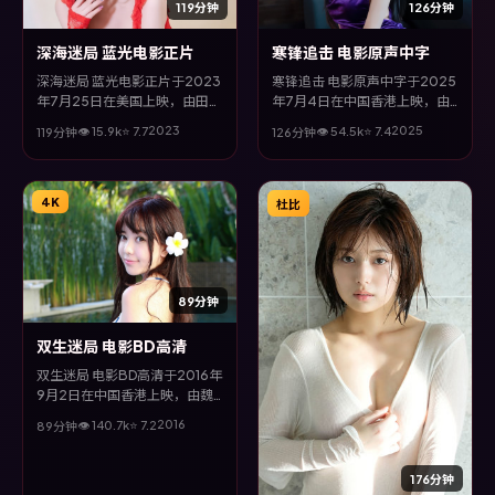
119分钟
126分钟
深海迷局 蓝光电影正片
寒锋追击 电影原声中字
深海迷局 蓝光电影正片于2023
寒锋追击 电影原声中字于2025
年7月25日在美国上映，由田晓
年7月4日在中国香港上映，由
鹏执导，邓超、许光汉、长泽雅
罗素兄弟执导，沈腾、松坂桃
2023
2025
👁
15.9
k
⭐
7.7
👁
54.5
k
⭐
7.4
119分钟
126分钟
美、秦昊等主演。全片以冒险类
李、刘青云等主演。全片以犯罪
型为主线，改编自真实事件与社
类型为主线，影片以冷峻镜头与
会议题，兼具娱乐性与思考空
饱满表演，呈现人物在极端情境
间。
下的蜕变与救赎。
4K
杜比
89分钟
双生迷局 电影BD高清
双生迷局 电影BD高清于2016年
9月2日在中国香港上映，由魏
德圣执导，黄政民、裴斗娜、段
2016
👁
140.7
k
⭐
7.2
89分钟
奕宏等主演。全片以战争类型为
主线，改编自真实事件与社会议
题，兼具娱乐性与思考空间。
176分钟