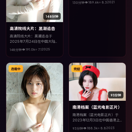
2021
👁
189.6
k
⭐
8.3
130分钟
刘等主演。全片以家庭类型为主
线，在时代洪流与个体抉择之
间，故事层层推进，节奏紧凑而
148分钟
不失细腻。
高清院线大片：黑潮追击
高清院线大片：黑潮追击于
2025年7月24日在中国大陆上
映，由林超贤执导，吴京、梁朝
2025
👁
191.0
k
⭐
7.1
148分钟
伟、刘青云等主演。全片以奇幻
类型为主线，在时代洪流与个体
抉择之间，故事层层推进，节奏
紧凑而不失细腻。
连载中
完结
93分钟
南港档案（蓝光电影正片）
南港档案（蓝光电影正片）于
2023年12月3日在中国香港上
映，由洪常秀执导，白宇、松坂
2023
👁
188.3
k
⭐
8.8
93分钟
桃李、廖凡、刘德华等主演。全