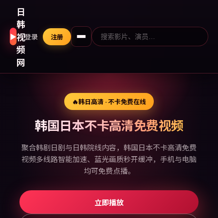
日
韩
视
▶
登录
注册
频
网
🔥
韩日高清 · 不卡免费在线
韩国日本不卡高清免费视频
聚合韩剧日剧与日韩院线内容，韩国日本不卡高清免费
视频多线路智能加速、蓝光画质秒开缓冲，手机与电脑
均可免费点播。
立即播放