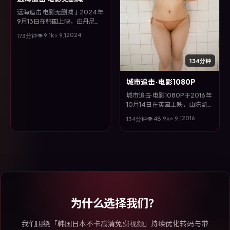
远海追击 电影无删减于2024年
9月13日在韩国上映，由丹尼斯·
维伦纽瓦执导，王景春、段奕
2024
👁
9.1
k
⭐
9.1
173分钟
宏、河正宇等主演。全片以喜剧
类型为主线，视听语言大胆实
验，配乐与场面调度为全片情绪
134分钟
推波助澜。
城市追击·电影1080P
城市追击·电影1080P于2016年
10月14日在英国上映，由陈凯
歌执导，张子枫、雷佳音、甄子
2016
👁
48.9
k
⭐
9.1
134分钟
丹、段奕宏等主演。全片以科幻
类型为主线，改编自真实事件与
社会议题，兼具娱乐性与思考空
间。
为什么选择我们？
我们围绕「韩国日本不卡高清免费视频」持续优化转码与带